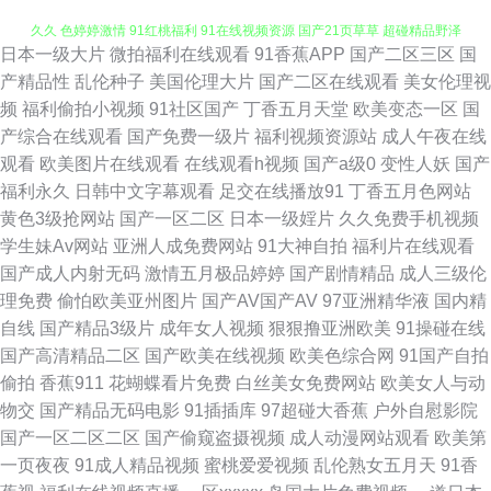
日本一级大片
微拍福利在线观看
91香蕉APP
国产二区三区
国
爱豆传媒网站免费观看 白丝后入 亚洲狼友 91美女内射网站 草莓视屏s 久久a
产精品性
乱伦种子
美国伦理大片
国产二区在线观看
美女伦理视
频
福利偷拍小视频
91社区国产
丁香五月天堂
欧美变态一区
国
久久 色婷婷激情 91红桃福利 91在线视频资源 国产21页草草 超碰精品野泽
产综合在线观看
国产免费一级片
福利视频资源站
成人午夜在线
观看
欧美图片在线观看
在线观看h视频
国产a级0
变性人妖
国产
手机在线 avapp91看片 婷婷精品久久 91久久香蕉国产 国产91综合福利 91
福利永久
日韩中文字幕观看
足交在线播放91
丁香五月色网站
黄色3级抢网站
国产一区二区
日本一级婬片
久久免费手机视频
黑丝在线导航 亚洲色图影音先锋 日韩欧美国产成人 婷婷五月激情澎湃 欧美
学生妹Av网站
亚洲人成免费网站
91大神自拍
福利片在线观看
国产成人内射无码
激情五月极品婷婷
国产剧情精品
成人三级伦
成久久永久 韩美一级黄色 性欧美99 91视频免费试看 国内a∨ 日本黑人2人的
理免费
偷怕欧美亚州图片
国产AV国产AV
97亚洲精华液
国内精
自线
国产精品3级片
成年女人视频
狠狠撸亚洲欧美
91操碰在线
天堂 91大神唐伯虎520 AV影音先锋电影网 欧美成人一区 五月亭激情伊人 91
国产高清精品二区
国产欧美在线视频
欧美色综合网
91国产自拍
偷拍
香蕉911
花蝴蝶看片免费
白丝美女免费网站
欧美女人与动
人人操 成人在线观看91 青青草在线狠狠干 91被爽巨乳黄美国 99热99这里
物交
国产精品无码电影
91插插库
97超碰大香蕉
户外自慰影院
国产一区二区二区
国产偷窥盗摄视频
成人动漫网站观看
欧美第
有精品 久久93 色婷婷久久综 狠狠操网址 wwwcom色色 九色骚屄91 日韩无
一页夜夜
91成人精品视频
蜜桃爱爱视频
乱伦熟女五月天
91香