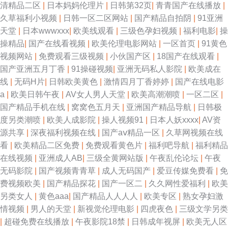
清精品二区
|
日本妈妈伦理片
|
日韩第32页
|
青青国产在线播放
|
久草福利小视频
|
日韩一区二区网站
|
国产精品自拍阴
|
91亚洲
天堂
|
日本wwwxxx
|
欧美线观看
|
三级色孕妇视频
|
福利电影
|
操
操精品
|
国产在线看视频
|
欧美伦理电影网站
|
一区首页
|
91黄色
视频网站
|
免费观看三级视频
|
小伙国产区
|
18国产在线观看
|
国产亚洲五月丁香
|
91操碰视频
|
亚洲无码私人影院
|
欧美成在
线
|
无码H片
|
日韩欧美黄色
|
激情四月丁香婷婷
|
国产在线电影
a
|
欧美日韩午夜
|
AV女人男人天堂
|
欧美高潮潮喷
|
一区二区
|
国产精品手机在线
|
窝窝色五月天
|
亚洲国产精品导航
|
日韩极
度另类潮喷
|
欧美人成影院
|
操人视频91
|
日本人妖xxxx
|
AV资
源共享
|
深夜福利视频在线
|
国产aⅴ精品一区
|
久草网视频在线
看
|
欧美精品二区免费
|
免费观看黄色片
|
福利吧导航
|
福利精品
在线视频
|
亚洲成人AB
|
三级全黄网站版
|
午夜乱伦论坛
|
午夜
无码影院
|
国产视频青青草
|
成人无码国产
|
爱豆传媒免费看
|
免
费视频欧美
|
国产精品探花
|
国产一区二
|
久久网性爱福利
|
欧美
另类女人
|
黄色aaa
|
国产精品人人人人
|
欧美专区
|
熟女孕妇激
情视频
|
男人的天堂
|
新视觉伦理电影
|
四虎夜色
|
三级文学另类
|
超碰免费在线播放
|
午夜影院18禁
|
日韩成年视屏
|
欧美无人区