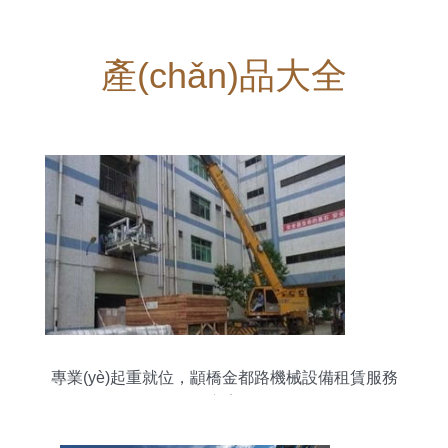
產(chǎn)品大全
專業(yè)起重就位，顓橋金都路機械設備租賃服務
方案