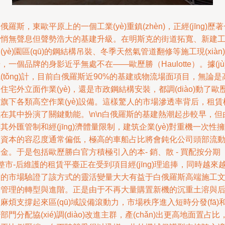
俄羅斯，東歐平原上的一個工業(yè)重鎮(zhèn)，正經(jīng)歷
場悄無聲息但聲勢浩大的基建升級。在明斯克的街道拓寬、新建
(yè)園區(qū)的鋼結構吊裝、冬季天然氣管道翻修等施工現(xiàn)
，一個品牌的身影近乎無處不在——歐歷勝（Haulotte）。據(jù
(tǒng)計，目前白俄羅斯近90%的基建或物流場面項目，無論是
住宅外立面作業(yè)，還是市政鋼結構安裝，都調(diào)動了歐
旗下各類高空作業(yè)設備。這樣驚人的市場滲透率背后，租賃
在其中扮演了關鍵動能。\n\n白俄羅斯的基建熱潮起步較早，但
其外匯管制和經(jīng)濟體量限制，建筑企業(yè)對重機一次性擁
有資本的容忍度通常偏低，極高的車船占比將會鈍化公司頭部流
金。于是包括歐歷勝白官方積極引入的本- 銷、散 - 買配按分期
整市-后維護的租賃平臺正在受到項目經(jīng)理追捧，同時越來
深的市場驗證了該方式的靈活變量大大有益于白俄羅斯高端施工
明管理的轉型與進階。正是由于不再大量購置新機的沉重土溶與
麻煩支撐起來區(qū)域設備滾動力，市場秩序進入短時分發(fā)
部門分配協(xié)調(diào)改進主群，產(chǎn)出更高地面置占比