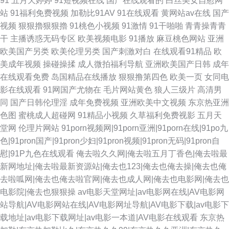
91
五月天婷婷
91短视频在线
国产在线观看的
白丝美女自慰网
站
91福利免费视频
加勒比91AV
91在线观看
黄网站av在线
国产
视频
狠狠擼狠狠擼
91桃色小视频
91激情
91干啪啪
青青操青青
干
主播诱惑无码专区
欧美视频电影
91播放
麻豆桃色网站
亚洲
欧美国产另类
欧美伦理另类
国产刺激对白
在线观看91精品
欧
美成年视频
操碰操揉
成人微拍福利导航
亚洲欧美国产日韩
成年
在线观看免费
岛国精品在线播放
狠狠撸第四色
欧美一页
女同电
影在线观看
91网国产尤物在
毛片网站黄色
狼人三级片
高清男
同
国产日韩伦理淫
成年免费视频
亚洲欧美中文视频
东京热亚洲
色图
蜜桃成人超碰网
91精品小视频
久草福利免费视影
五月天
堂网
伦理片网站
91porn视频网|91porn亚洲|91porn在线|91po九
色|91pron国产|91pron少妇|91pron视频|91pron无码|91pron自
慰|91P九色在线观看
俺去啦久久网|俺去啦五月丁香色|俺去啦最
新网地址|俺去啦最新资源站|俺去也123|俺去也俺去操|俺去也俺
去啦呱网|俺去也俺去啦官网|俺去也成人网|俺去也电影网|俺去也
电影院|俺去也狠狠操
av电影天堂网址|av电影网在线|AV电影网
站导航|AV电影网站在线|AV电影网址导航|AV电影下载|av电影下
载地址|av电影下载网址|av电影一本道|AV电影在线观看
东京热