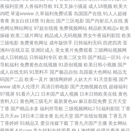
夜福利亚洲
人兽福利导航
91叉叉操小骚逼
成人18视频
欧美大
鸡吧
草逼wwww
久草福利免费试看
岛国国产在线
91人人超碰
青青
美女白丝18禁
91肏比
国产三区电影
国产内射后入在线
黄
色网址网站网址
97超在线视
免费视频网站
精品欧美精品v
欧美
操碰
欧美二级片网址
精品成人无码视频
男女午夜福利影院
欧美
三级电影
免费黄色网址
成年版快手
日韩福利无码
四虎四房
亚
洲AV在线豆花
亚洲区成人
美女黄片免费观看
三级网站视频网
成人日韩精品
日韩福利专区
欧美二区女同
国产精品一区91
小x
导航福利
免费黄色在线视频
91原创视频
欧美日韩小视频
国产
成人在线无码
91黑料不
国产极品自拍
岛国最大色网站
精品无
码国产二品
欧美一及片
激情网婷婷
人妖大片
91天堂影视
国产
www
成年人伦理片
高清日韩电影
国产尤物视频在线
超碰福利
97视屏
91看片入口
日本国产成人视频
日本日韩欧美在线
黄色
资料入口
黄色网三级毛片
最新黄色av
麻豆影院免费
五月天堂
丁香
国产精品水多
福利所导航
三级视频网站J
51福利影院
丁香
五月天av
18日本三级全黄
乱伦天堂
国产在线短视频
丁香五月
丁香婷婷
91精品又
爱豆传媒下载
丁香九月国产主播
美女网站
视频黄
A片com
美女福利在线观看
狼人激情网
伦理片香港
极品