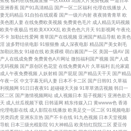
蕉视
福利在线视频直播
一区xxxxx
岛国大片免费视频
一道日本
码欧美高清 91黑人 92恋足园 精品亚洲日韩在线专区 午夜精品久久麻豆 91
亚洲香蕉
国产91高清精品
国产一区二区福利
伦理在线播放
人
妻无码精品
91自拍在线观看
国产一级片内射
夜夜骑青青草
欧
人妻激情视频 大香焦狠操B 免费精品av网站 不卡另类 黑丝袜AV影院 精品一
美色图人妻
在线免费欧美视频
免费黄色毛片
成人精品无码视频
欧美午夜极品
性欧美ⅩⅩⅩⅩ乱
欧美色色六月天
91影视网
午夜伦
区二区三四五区 亚州av不卡 91内射视频 成人午夜无码福利视频 欧美午夜久
不卡
加勒比性爱网
青草国产在线视频
亚洲国产精品导航
欧美色
淫
波多野结依电影
91狠狠撸
成人深夜电影
精品国产美女剃毛
久 先锋影音丝袜制服AV 手机偷拍色图 91香蕉久久 欧美久久黄 91精品传媒
加勒比熟女
91碰在线
欧美裸模
萌白酱国产一区
美国一级AV
国
产人在线成免费
免费黄色A片网址
微拍福利国产视频
国产人成
婷婷超碰 91精品7 成人TV午夜福利 免费性爱 午夜剧场福利社 91桃色视频在
无码视频
国产原创区色花堂
在线免费黄A片
久草福利
乱伦家庭
成人午夜免费视频
人妖射精
国产屁屁
国产精品天干天
国产精品
线 国产妓女一一二区三区 日韩精品国伦在线播放 91成人天蚕 成人斗音视频
午夜一区
中文字幕无码人妻
日本不卡二区
国产日韩91
久草福
利视频网
91日日夜夜91
超碰碰天天操
91草草酒店视频
韩日一
久久伊人艹 亚洲激情文学视频 91视频在线资源网 国产白拍不卡c 欧美黑人
区二区
国产激情视频网站
成人视频日本
茄子视频污
亚洲色欲天
天
成人丝瓜视频下载
日韩逼网
精东传媒入口
黄wwww色
香港
视频 影音先锋在线波多 99久久高清国产 精品国产人妻在线 视频国产在线观
伦理电影在线
成人影院在线播放
欧美足交一区二区
91视频电影
另类四虎
亚洲东京热
国产不卡在线
91九色视频
日本天堂视频
看91 91视频免费刷 国产精品久久性爱 欧美亚洲另类在线 91Ncom黄 成人性
导航
日本三级光棍影院
91大神精品
欧美怡红院院二区
爱豆传