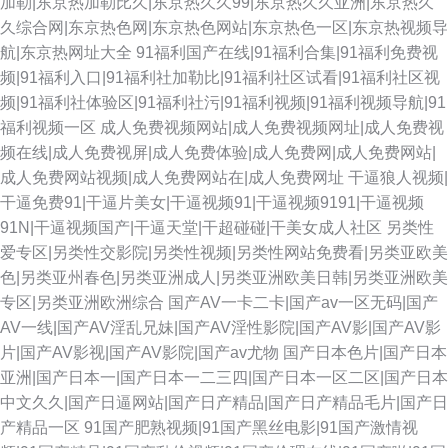
加勒|东京热加勒比久|东京热久久99|东京热久久亚洲|东京热久
久综合网|东京热色网|东京热色网站|东京热色一区|东京热视频导
航|东京热网址大全
91福利国产在线|91福利合集|91福利免费视
频|91福利入口|91福利社加勒比|91福利社区试看|91福利社区视
频|91福利社体验区|91福利社污|91福利视频|91福利视频导航|91
福利视频一区
成人免费视频网站|成人免费视频网址|成人免费视
频在线|成人免费视屏|成人免费体验|成人免费网|成人免费网站|
成人免费网站视频|成人免费网站在|成人免费网址
干逼狼人视频|
干逼免费91|干逼片美女|干逼视频91|干逼视频9191|干逼视频
91N|干逼视频国产|干逼天堂|干超碰碰|干美女成人社区
另类性
爱专区|另类性交影院|另类性视频|另类性网站免费看|另类亚欧美
色|另类亚州春色|另类亚洲成人|另类亚洲欧美日韩|另类亚洲欧美
专区|另类亚洲欧洲综合
国产AV一卡二卡|国产av一区无码|国产
AV一线|国产AV淫乱兄妹|国产AV淫性影院|国产AV影|国产AV影
片|国产AV影视|国产AV影院|国产av尤物
国产日本色片|国产日本
亚洲|国产日本一|国产日本一二三四|国产日本一区二区|国产日本
中文久久|国产日逼网站|国产日产精品|国产日产精品毛片|国产日
产精品一区
91国产肥熟视频|91国产黑丝电影|91国产激情视