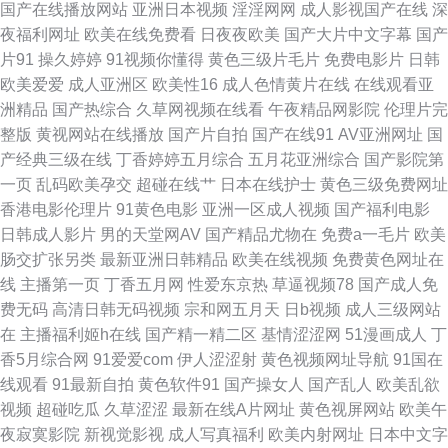
国产在线播放网站
亚洲日本视频
淫淫网网
成人影视国产在线
深
久 激情91视频 婷婷第五页 91三及片网址 国产极品15P 欧美日本色噜噜 先
夜福利网址
欧美在线免费看
日夜夜欧美
国产大片中文字幕
国产
片91
操久婷婷
91视频你懂得
黄色三级片毛片
免费电影片
日韩
锋影音色色 91激情视频在线观看 阿V福利视频网 精东福利电影 日美韩无码
欧美爱爱
成人亚洲区
欧美性16
成人色情黄片在线
在线观看亚
洲精品
国产热综合
久草网视频在线看
午夜精品网影院
伦理片完
av 91欧美性片 国产精品中文网 日韩刺激福利网址 在线看国产五六区 91资
整版
黄视网站在线播放
国产片自拍
国产在线91
AV亚洲网址
国
产经典三级在线
丁香婷婷五月综合
五月花亚洲综合
国产影院第
源 国产欧美日韩成人 日韩另类三区 91色色视频 国产精品二 色宅午夜 91网
一页
乱码欧美孕交
超碰在线艹
日本在线护士
黄色三级免费网址
香港电影伦理片
91黄色电影
亚洲一区成人视频
国产福利电影
黄入口 国产黑丝后入 日韩视频久久 91pron福利 99偷拍网 黄色片免费在线
日韩成人影片
男的天堂网AV
国产精品尤物在
免费a一毛片
欧美
肠交扩张另类
最新亚洲日韩精品
欧美在线视频
免费黄色网址在
观看 五月先锋影视 91黄色视频偷拍 国产熟女一区 五月天bb激情网 91视频
线
主播第一页
丁香五月网
性爱东京热
草逼视频78
国产成人免
费无码
高清日韩无码视频
宗和网五月天
日b视频
成人三级网站
最新 国产91网红在线观看 欧美成人性韩日 性爱福利视频网站 91麻豆一二三
在
主播福利姬h在线
国产精一精二区
基情涩涩网
51漫画成人
丁
香5月综合网
91爱爱com
伊人涩涩射
黄色视频网址导航
91国在
四在线 大香蕉东京热一本道 日韩另类无码AV 91高清系列 成人影音先锋免费
线观看
91最新自拍
黄色软件91
国产操女人
国产乱人
欧美乱欲
视频
超碰吃瓜
久草涩涩
最新在线A片网址
黄色视屏网站
欧美午
视频 欧美色图在线视频91 91资源站在线观看 日韩专区无码高清 91大神唐伯
夜寂寞影院
新视觉影视
成人写真福利
欧美内射网址
日本中文字