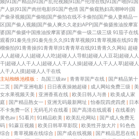
频|91国产精品|91国产乱伦视频|91国产伦理在线|91国产啪|91国
产人妖|91国产肉丝电影|91国产色情
国产偷窥熟妇高潮呻吟|国
产偷录视频|国产偷啪|国产偷拍在线不卡偷拍|国产偷人妻精品一
区|国产偷人视频|国产偷人爽久久老妇APP|国产偷摄推油按摩富
婆|国产偷摄中国推油按摩富婆|国产偷一级二级三级
91茄子在线
观看|91秦先生|91秦先生久久|91青草视频|91青草视频在线|91青
榴偷拍|91青青操|91青青草|91青青草在线|91青青久久网站
超碰
人人超碰人人|超碰人人吃|超碰人人导航|超碰人人豆花|超碰人人
干|超碰人人干人人|超碰人人干人人操|超碰人人干人人草|超碰人
人干人人摸|超碰人人干在线
主站蜘蛛池模板：
岛国三级av
|
青青草国产在线
|
国产精品第十
二页
|
国产亚洲电影
|
日日夜夜操她超碰
|
成人网站免费三级
|
美
女水果视频天美
|
亚洲香蕉在线
|
欧美日韩人与兽
|
欧美成人家
庭
|
国产精品熟女一
|
亚洲无码最新网址
|
怡春院四虎四虎
|
日本
不卡免费一区
|
无码毛片在线看
|
国产高清在线观看
|
在线看的
黄色av
|
51看片
|
91精品欧美
|
欧美乱伦网站
|
国产成人免费无
码
|
91蔴豆视频
|
欧美日韩草草影院
|
欧美性开放大片
|
91色色
综合
|
青草视频在线综合
|
国产成在线视频
|
国产精品思思在线
|