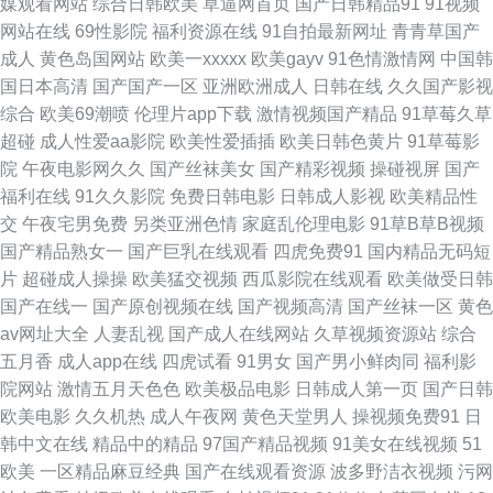
媒观看网站
综合日韩欧美
草逼网首页
国产日韩精品91
91视频
交免费在线观看 欧美东方色图 影音先锋av资源色图 91在线视频最新地址 黄
网站在线
69性影院
福利资源在线
91自拍最新网址
青青草国产
成人
黄色岛国网站
欧美一xxxxx
欧美gayv
91色情激情网
中国韩
污污在线观看 日韩欧美网站A片 91香蕉碰 人人妻人人色 91非常黄男女爆躁
国日本高清
国产国产一区
亚洲欧洲成人
日韩在线
久久国产影视
综合
欧美69潮喷
伦理片app下载
激情视频国产精品
91草莓久草
N 肏屄视屏 欧美成人 亚洲日韩欧美变态 97人人视频 久久av潮吹av 视频区欧
超碰
成人性爱aa影院
欧美性爱插插
欧美日韩色黄片
91草莓影
院
午夜电影网久久
国产丝袜美女
国产精彩视频
操碰视屏
国产
美 91福利淫导航 wwwav福利 蜜桃成人无码精品 亚洲熟妇爱ab 97视频在线
福利在线
91久久影院
免费日韩电影
日韩成人影视
欧美精品性
交
午夜宅男免费
另类亚洲色情
家庭乱伦理电影
91草B草B视频
看看 后入黑丝在线播放 新日韩新片网 91视频国在 国产美女在线福利 日本男
国产精品熟女一
国产巨乳在线观看
四虎免费91
国内精品无码短
片
超碰成人操操
欧美猛交视频
西瓜影院在线观看
欧美做受日韩
人天堂网 91黄色视频播放 丁香五月激情图片 欧美日韩福利资源网 有码se
国产在线一
国产原创视频在线
国产视频高清
国产丝袜一区
黄色
av网址大全
人妻乱视
国产成人在线网站
久草视频资源站
综合
wwwsese视频 老女人丝袜诱惑 五月婷婷新视觉 91另类精品日韩欧美 国产精
五月香
成人app在线
四虎试看
91男女
国产男小鲜肉同
福利影
院网站
激情五月天色色
欧美极品电影
日韩成人第一页
国产日韩
品久久高超 色人閣俺也去 91国产原创大香蕉 超碰91第一页 人妻精品久久在
欧美电影
久久机热
成人午夜网
黄色天堂男人
操视频免费91
日
韩中文在线
精品中的精品
97国产精品视频
91美女在线视频
51
线 91tv网在线观看 av免费在线观看久 蜜桃成人一区 69福利社首页 www91
欧美
一区精品麻豆经典
国产在线观看资源
波多野洁衣视频
污网