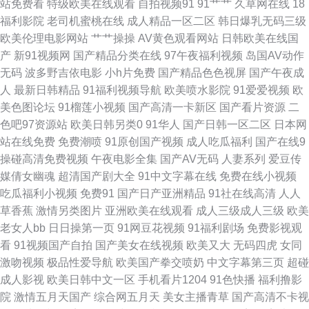
站免费看
特级欧美在线观看
自拍视频91
91艹艹
久草网在线
18
国产 老牛av综合资源站 亚洲精品在线一 91在线色色 激情乱伦五月天黄色 午
福利影院
老司机蜜桃在线
成人精品一区二区
韩日爆乳无码三级
欧美伦理电影网站
艹艹操操
AV黄色观看网站
日韩欧美在线国
夜成人免费网站 欧美日韩在线视频精品 国厂av在线 午夜韩国区二区 91碰在
产
新91视频网
国产精品分类在线
97午夜福利视频
岛国AV动作
无码
波多野吉依电影
小h片免费
国产精品色色视屏
国产午夜成
线视频观看 国产精品久久紫色 婷婷五月天激情文学 91热资源站 国产精品国
人
最新日韩精品
91福利视频导航
欧美喷水影院
91爱爱视频
欧
美色图论坛
91榴莲小视频
国产高清一卡新区
国产看片资源
二
产精品 亚洲精品国产成人 日韩高清无码社区 五月激情家庭教师婷婷 深夜av
色吧97资源站
欧美日韩另类0
91华人
国产日韩一区二区
日本网
站在线免费
免费潮喷
91原创国产视频
成人吃瓜福利
国产在线9
欧美性爱亚洲 桃花91 深夜色情污网址 色欲香淫综合 婷婷五月天乱 深爱激情
操碰高清免费视频
午夜电影全集
国产AV无码
人妻系列
爱豆传
媒倩女幽魂
超清国产剧大全
91中文字幕在线
免费在线小视频
婷婷五月 久久香蕉狼人影视 中文字幕人妻无码三区 AV手机在线播放不卡 日
吃瓜福利小视频
免费91
国产日产亚洲精品
91社在线高清
人人
草香蕉
激情另类图片
亚洲欧美在线观看
成人三级成人三级
欧美
韩妞妞黄色网 91论坛最新入口 国产98 天天看夜夜撸 91网站播放 激情五月
老女人bb
日日操第一页
91网豆花视频
91福利剧场
免费影视观
看
91视频国产自拍
国产美女在线视频
欧美又大
无码四虎
女同
深爱激情网 午夜男女很黄的视频 91网站不用下载直接观看 男人的天堂91 91
激吻视频
极品性爱导航
欧美国产拳交喷奶
中文字幕第三页
超碰
成人影视
欧美日韩中文一区
手机看片1204
91色快播
福利撸影
豆花视频18网站 成人看片 日韩第一页在线观看 91免费观看 国产精品9 日韩
院
激情五月天国产
综合网五月天
美女主播青草
国产高清不卡视