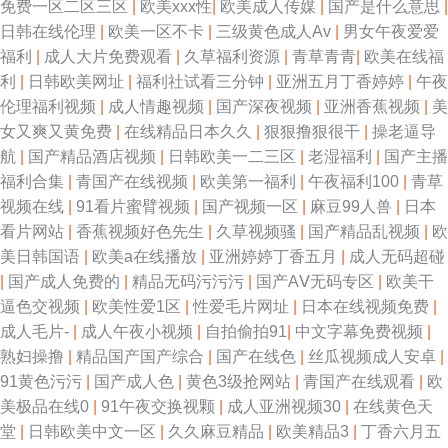
免费一区二区三区
|
欧美xxx性
|
欧美成人传媒
|
国产是什么意思
|
日韩在线伦理
|
欧美一区不卡
|
三级黄色成人Av
|
男女午夜爱爱
福利
|
成人大片免费观看
|
久草福利资源
|
青草青青
|
欧美在线福
利
|
日韩欧美网址
|
福利社试看三分钟
|
亚洲五月丁香婷婷
|
午夜
伦理福利视频
|
成人情趣视频
|
国产深夜视频
|
亚洲香蕉视频
|
美
女又爽又黄免费
|
在线精品日本久久
|
狠狠撸狠很干
|
操老逼导
航
|
国产精品酒店视频
|
日韩欧美一二三区
|
老湿福利
|
国产主播
福利合集
|
青国产在线视频
|
欧美第一福利
|
午夜福利100
|
青草
视频在线
|
91看片蜜臂视频
|
国产视频一区
|
麻豆99人兽
|
日本
看片网站
|
香蕉视频好色先生
|
久草视频骚
|
国产精品乱视频
|
欧
美日韩国语
|
欧美a在线播放
|
亚洲婷婷丁香五月
|
成人无码超碰
|
国产成人免费的
|
精品无码污污污
|
国产AⅤ无码专区
|
欧美干
逼色交视频
|
欧美性爱1区
|
性爱毛片网址
|
日本在线视频免费
|
成人毛片-
|
成人午夜小视频
|
自拍偷拍91
|
中文字幕免费视频
|
熟妇操撸
|
精品国产国产综合
|
国产在线色
|
丝瓜视频成人安卓
|
91黄色污污
|
国产成人色
|
黄色3级抢网站
|
青国产在线观看
|
欧
美极品在线0
|
91午夜交换视颗
|
成人亚洲视频30
|
在线黄色天
堂
|
日韩欧美中文一区
|
久久麻豆精品
|
欧美精品3
|
丁香六月五