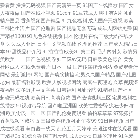
费看黄
操操无码视频
国产高清第一页
91国产在线播放
国产女
人夜夜做
国产在线小视频
91com
91豆花成人
哪里有A片网址
精产国品
香蕉视频国产精品
91九色福利
成人国产无线视
欧美
日韩性生活片
国产伦理剧
国产精品无套无码
成年人网站免费
国
产精品1000
91九色在线视频
日本伦理片在线
三级无码在线天
堂
久久成人亚洲
日本中文视频在线
伦理剧推荐
国产成人精品日
本
97甜桃品种介绍
91插插插
欧美SE第二页
毛片内射女
激情另
类欧美一二
国产色视频
孕妇三级av无码
日韩欧美色综合
美女
社区成人
在线免费看片
日本一级
国产传媒视频网站
免费观看污
网站
最新激情h网站
国产喷浆抽搐
宅男久久国产精品
国产乱肥
老妇
最新福利影院
欧美人妖视频网站
窝窝午夜理论
久草视频深
夜福利
波多野步中文字幕
日韩福利网址导航
91精品国产社区
超碰无码在线
欧美日韩高清免费
国产激情视频三区
宅男福利在
线播放
91视频污导航
国产啪亚洲国
欧美性爱密臀
疯狂少妇喷
潮
欧美肏屄一区二区
国产乱伦免费观看
偷拍草草草
97狠狠插
香蕉视频下载污版
三级黄色视频网址
午夜99
91日逼视频
国产
成在线观看
萌白酱一线天
乱伦五月天婷婷
美腿丝袜在线观看
国
产精品3p
91综合碰
国产乱女乱
成人xxxxx
日韩伦理片
91色爱