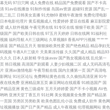
幕无码
97日穴网
成人免费在线
精品国产免费观看
国产不卡高
虎520 国产精品拍 五月花社区午夜 91视频网新网站 韩美一级黄色 日韩网址
清
91av在线播放
91制作传媒
岛国av资源
超碰91资源
国产乱一
乱二乱三
日韩美女直播
91尤物69
蜜桃午夜激情
免费伦理电影
在线 91超碰在线最新 AV日韩理论在线观看 九一橡胶香蕉制品厂 1024伦理
日本电影伦理片
黄瓜视频成人
性爱婷婷
爱豆在线看
麻豆影院爱
爱
成人软件视频
午夜宅男在线
91专区在线
狠狠干欧美
国产三
影院 超碰成人网站 欧美韩美a一区精品 91福利老司机 操人妖屁眼 日韩熟女
级国产
国产欧美日韩在线
97五月天婷婷
日韩在线网
91福利社
视频
福利导航
A片三级网站
久草视频8
香蕉APP污视频
艹艹艹
合集久久 91传媒拍的视频免费观看 www超碰蜜桃 伊人色爱影院 肏屄四虎
插逼
国产精品五月天
狠狠操欧美性爱
国产绝色精品
精品孕妇无
码视频
午夜A片三级片
天美果冻传媒
久久国产成人精品
精品93
美女总站 午夜天堂精品久 91色女啪啪 国产成人精品一 日韩东京热99 91白
久久久
日本人妖射精
学生妹avav
国产熟女视频在线
乱伦第一
页
韩日视频
高清国产剧观看
人妻少妇视频二区
成人无码高清毛
嫩视频精品 av网站在线看不卡 九一色对白 99人与兽 影音先锋Av综合资源
片
亚洲av激情电影
午夜导航在线
国内主播第一页
国产高清电
影网址
91社区论坛
免费网站黄色在线
久久偷拍高清亚洲
91午
91极品福利姬 超碰91地址 久1免费视频 久久密欧洲 亚洲永久精品国产 岛国
夜在线免费
亚洲精品第五页
麻豆网站在线观看
91精选国产
国
产精品亚洲
黄色三级成年
五月天婷婷爱
国产不卡小视频
AV色
高清区一区二在线 黄色小视频fft 91she在线 俺去也俺去射 老司机免费福利院
哟哟
亚洲天堂丁香五月
91社网
美女视频黄全免费
国产精品第
一页国
另类区另类欧美
欧美色图乱伦小说
免费成人软件
黄色网
18 91愛愛 欧韩avav 久草福利资源网 91永久网站 91超碰在线网站 日韩精品
址视频播放
国产日产美产精品
成人午夜视频
伦理视频网站
黄色