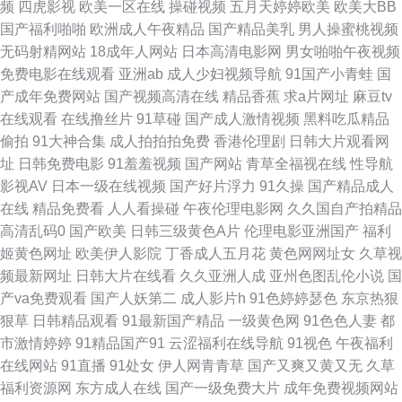
频
四虎影视
欧美一区在线
操碰视频
五月天婷婷欧美
欧美大BB
免费黄色网址 91国产超碰在线 九九国产久久 影音先锋AV日韩资源 99热色在
国产福利啪啪
欧洲成人午夜精品
国产精品美乳
男人操蜜桃视频
无码射精网站
18成年人网站
日本高清电影网
男女啪啪午夜视频
线观看 欧美性爱Tv人与兽 91露脸熟女视频 国产欧美成人麻豆久久 探花精选
免费电影在线观看
亚洲ab
成人少妇视频导航
91国产小青蛙
国
产成年免费网站
国产视频高清在线
精品香蕉
求a片网址
麻豆tv
视频网站 草莓丝瓜站 日韩成人无码 国产亚洲欧美成人 午夜剧场尤物性爱 91
在线观看
在线撸丝片
91草碰
国产成人激情视频
黑料吃瓜精品
偷拍
91大神合集
成人拍拍拍免费
香港伦理剧
日韩大片观看网
香蕉国产线 久久亚洲熟妇熟女 亚洲天堂网2026 波多野吉依无码 女优导航网
址
日韩免费电影
91羞羞视频
国产网站
青草全福视在线
性导航
影视AV
日本一级在线视频
国产好片浮力
91久操
国产精品成人
站大全 91探花在线观看百度 男人的天堂91 在线不卡a 大香蕉肏屄丁香 人人
在线
精品免费看
人人看操碰
午夜伦理电影网
久久国自产拍精品
高清乱码0
国产欧美
日韩三级黄色A片
伦理电影亚洲国产
福利
妻99人人弄 91蜜桃网址 国产专区 日本亚洲天堂日本国产 国产精品久久… 亚
姬黄色网址
欧美伊人影院
丁香成人五月花
黄色网网址女
久草视
频最新网址
日韩大片在线看
久久亚洲人成
亚州色图乱伦小说
国
洲色玖悠悠 91韩剧 蜜臀官网 91丁香视频 色爸Av 91次元网站 国产福利漂漂
产va免费观看
国产人妖第二
成人影片h
91色婷婷瑟色
东京热狠
狠草
日韩精品观看
91最新国产精品
一级黄色网
91色色人妻
都
网 91大神在线视频看看 草莓视屏s 欧美精品性爱91 伊人开心网221 91视频
市激情婷婷
91精品国产91
云涩福利在线导航
91视色
午夜福利
在线网站
91直播
91处女
伊人网青青草
国产又爽又黄又无
久草
国产网址 国产福利精品社 美女很黄免费 天天干天天sge 91大神合集 www久
福利资源网
东方成人在线
国产一级免费大片
成年免费视频网站