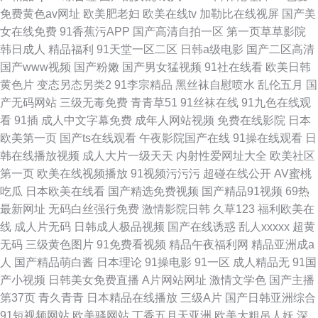
免费黄色av网址
欧美肥老妇
欧美在线tv
加勒比在线视屏
国产美
女在线免费
91香蕉污APP
国产高清自拍一区
第一页草草影院
韩日成人
精品福利
91天堂一区二区
日韩a级电影
国产二区高清
国产www视频
国产粉嫩
国产男女猛视频
91社在线看
欧美日韩
黄色片
变态另态另类2
91李宗精品
黑丝袜自慰喷水
乱伦五月
国
产无码网站
三级无毒免费
青青草51
91丝袜在线
91九色在线观
看
91插
成人中文字幕免费
成年人网站视频
免费在线影院
日本
欧美第一页
国产ts在线观看
午夜影院国产在线
91操在线观看
日
韩在线播放视频
成人大片一级天天
内射性爱网址大全
欧美社区
第一页
欧美在线视频播放
91视频污污污
超碰在线公开
AV蜜桃
吃瓜
日本欧美在线看
国产精选免费视频
国产精品91视频
69热
最新网址
无码白丝强行免费
激情影院日韩
久草123
福利欧美在
线
成人片无码
日韩成人极品视频
国产在线诱惑
乱人xxxxx
超黄
无码
三级黄色图片
91免费看视频
精品午夜福利网
精品亚洲成a
人
国产精品萌白酱
日本理论
91操电影
91一区
成人精品无
91国
产小视频
日韩美女免费直播
A片网站网址
激情文学色
国产主播
第37页
青久青青
日本精品在线播放
三级A片
国产日韩亚洲综合
91短视频网站
欧美骚网站
丁香五月天亚洲
欧美大粗吊人妖
深