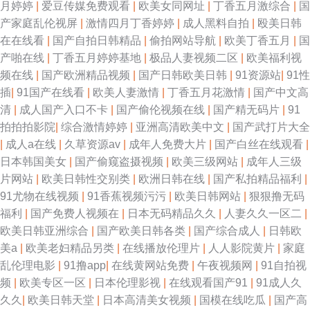
月婷婷
|
爱豆传媒免费观看
|
欧美女同网址
|
丁香五月激综合
|
国
产家庭乱伦视屏
|
激情四月丁香婷婷
|
成人黑料自拍
|
殴美日韩
在在线看
|
国产自拍日韩精品
|
偷拍网站导航
|
欧美丁香五月
|
国
产啪在线
|
丁香五月婷婷基地
|
极品人妻视频二区
|
欧美福利视
频在线
|
国产欧洲精品视频
|
国产日韩欧美日韩
|
91资源站
|
91性
插
|
91国产在线看
|
欧美人妻激情
|
丁香五月花激情
|
国产中文高
清
|
成人国产入口不卡
|
国产偷伦视频在线
|
国产精无码片
|
91
拍拍拍影院
|
综合激情婷婷
|
亚洲高清欧美中文
|
国产武打片大全
|
成人a在线
|
久草资源av
|
成年人免费大片
|
国产白丝在线观看
|
日本韩国美女
|
国产偷窥盗摄视频
|
欧美三级网站
|
成年人三级
片网站
|
欧美日韩性交别类
|
欧洲日韩在线
|
国产私拍精品福利
|
91尤物在线视频
|
91香蕉视频污污
|
欧美日韩网站
|
狠狠撸无码
福利
|
国产免费人视频在
|
日本无码精品久久
|
人妻久久一区二
|
欧美日韩亚洲综合
|
国产欧美日韩各类
|
国产综合成人
|
日韩欧
美a
|
欧美老妇精品另类
|
在线播放伦理片
|
人人影院黄片
|
家庭
乱伦理电影
|
91撸app
|
在线黄网站免费
|
午夜视频网
|
91自拍视
频
|
欧美专区一区
|
日本伦理影视
|
在线观看国产91
|
91成人久
久久
|
欧美日韩天堂
|
日本高清美女视频
|
国模在线吃瓜
|
国产高