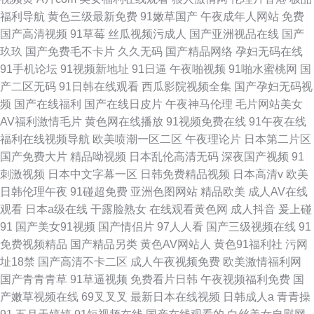
福利导航
黄色三级最新免费
91嫩草国产
午夜成年人网站
免费
国产高清视频
91草莓
丝瓜视频污成人
国产亚洲视品在线
国产
玖玖
国产免费毛不卡片
久久无码
国产精品网络
孕妇无码在线
91手机论坛
91视频新地址
91日逼
午夜啪视频
91啪水蜜桃网
国
产二区无码
91日韩在线观看
西瓜影院视频全集
国产孕妇无码视
频
国产在线福利
国产在线日皮片
午夜神马伦理
毛片网站美女
AV福利激情毛片
黄色网在线播放
91视频免费在线
91午夜在线
福利在线视频导航
欧美喷潮一区二区
午夜理论片
日本第二片区
国产免费大片
精品呦视频
日本乱伦高清无码
深夜国产视频
91
刺激视频
日本中文字幕一区
日韩免费精品视频
日本高清v
欧美
日韩伦理午夜
91碰超免费
亚洲色图网站
精品欧美
成人AV在线
观看
日本a级在线
干露脸熟女
在线观看黄色网
成人抖音
爰上碰
91
国产美女91视频
国产情侣片
97人人看
国产三级视频在线
91
免费视频精品
国产精品另类
黄色AV网站人
黄色91福利社
污网
址18禁
国产高清不卡二区
成人午夜视频免费
欧美激情福利网
国产青青青草
91草逼视频
免费看片日韩
午夜视频福利免费
国
产嫩草视频在线
69叉叉叉
最新日本在线视频
日韩成人a
青青操