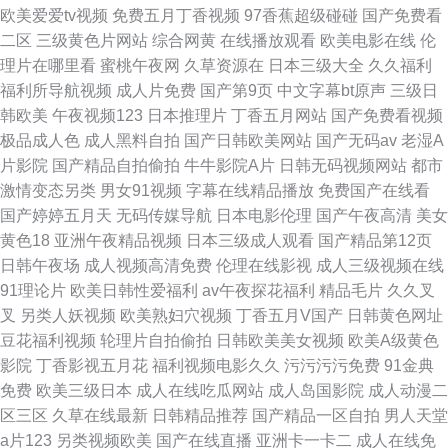
欧美爱爱tv视频
免费五月丁香视频
97香蕉超级碰碰
国产免费看
二区
三级黄色片网站
综合网黄
在线播放观看
欧美电影在线
伦
理片在哪里看
蜜桃午夜网
久草资源在
日本三级大全
久久福利
福利所导航视频
成人片免费
国产第9页
中文字幕bt原声
三级日
韩欧美
午夜视频123
日本推理片
丁香五月网站
国产免费看视频
极品成人色
成人黑料自拍
国产日韩欧美网站
国产无码av
老湿A
片影院
国产精品自拍偷拍
牛牛影院A片
日韩无码视频网站
都市
激情变态另类
男女91视频
字幕在线精品播放
免费国产在线看
国产婷婷五月天
无码传媒导航
日本电影伦理
国产午夜高清
美女
黄色18
亚洲午夜精品视频
日本三级成人观看
国产精品第12页
日韩午夜场
成人视频高清免费
伦理在线影视
成人三级视频在线
91理论片
欧美日韩性爱福利
av午夜探花福利
精品毛片
久久叉
叉
另类人妖视频
欧美熟妇穴视频
丁香五月V国产
日韩黄色网址
豆花福利视频
轮理片自拍偷拍
日韩欧美美女视频
欧美A级黄色
影院
丁香影视五月花
福利视频电影久久
污污污污免费
91金典
免费
欧美三级日本
成人在线吃瓜网站
成人岛国影院
成人动漫二
区三区
久草在线最新
日韩精品推荐
国产精品一区自拍
男人天堂
a片123
另类视频欧美
国产在线直播
亚洲卡一卡二
成人在线免