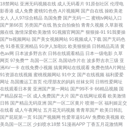
18禁网站
亚洲无码视频在线
成人无码看片
91原创社区
伦理电
黄色 国产精品福利探花 日韩第3页 91大神精选 国内情侣视频在线91
影香港
成人免费
蜜桃91色色
A片视频网
国产自在线
操欧美老
女人
人人97综合精品
岛国免费
国产无码一二
蜜桃tv网站入口
国产第66页
另类国产在线
熟女自拍偷拍
青青久视频
久草新视
频在线
激情深爱欧美激情
91视频官网国产
狠狠操-91
91我要操
国产ts视频网站
国产美女视频网站
91视频成人下载
国产无码色
色
91香蕉亚洲精品
91伊人加勒比
欧美狠狠插
日韩精品高清
黄
色av网
日本波多野吉衣
日韩在线观看精品
日本一级电影
久草
网页
97免费艹
岛国一区二区
岛国动作片在
波多野吉衣三级
亚
洲AV一卡
在线免费小视频
搞黄网站在线观看
免费色情A片网扯
91资源在线视频
蜜桃视频网站
91中文
国产在线视频
福利爱爱
网址
岛国搬运工首页
伦理朋友的妈妈
丝袜女同
日韩性爱网址
在线观看日本黄
亚洲国产第一网站
国产99不卡
66精品视频
国
产精品探花一区
成人免费国产大片
国产在线网址观看
欧美激情
日韩
国产精品无码亚洲
国产一区二区黄片
喷潮一区
福利姬足交
在线看
成人午夜网址
五月花无码视频
青青草国产
欧美日韩乱
国产屁屁第一页
91国产视频网
性爱草逼91AV
免费欧美视频
欧
美岛国一区二区
少妇喷水18禁
51漫画APP
丁香五月花激情网