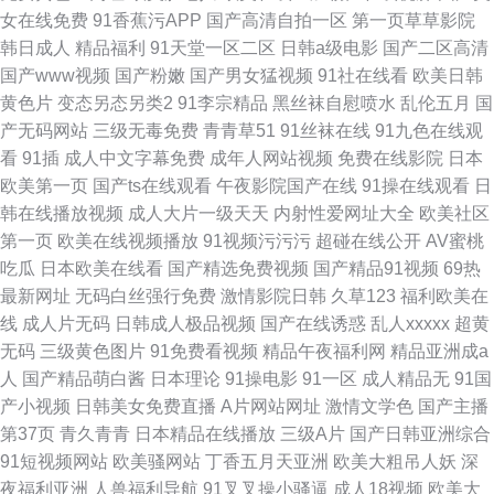
女在线免费
91香蕉污APP
国产高清自拍一区
第一页草草影院
韩日成人
精品福利
91天堂一区二区
日韩a级电影
国产二区高清
国产www视频
国产粉嫩
国产男女猛视频
91社在线看
欧美日韩
黄色片
变态另态另类2
91李宗精品
黑丝袜自慰喷水
乱伦五月
国
产无码网站
三级无毒免费
青青草51
91丝袜在线
91九色在线观
看
91插
成人中文字幕免费
成年人网站视频
免费在线影院
日本
欧美第一页
国产ts在线观看
午夜影院国产在线
91操在线观看
日
韩在线播放视频
成人大片一级天天
内射性爱网址大全
欧美社区
第一页
欧美在线视频播放
91视频污污污
超碰在线公开
AV蜜桃
吃瓜
日本欧美在线看
国产精选免费视频
国产精品91视频
69热
最新网址
无码白丝强行免费
激情影院日韩
久草123
福利欧美在
线
成人片无码
日韩成人极品视频
国产在线诱惑
乱人xxxxx
超黄
无码
三级黄色图片
91免费看视频
精品午夜福利网
精品亚洲成a
人
国产精品萌白酱
日本理论
91操电影
91一区
成人精品无
91国
产小视频
日韩美女免费直播
A片网站网址
激情文学色
国产主播
第37页
青久青青
日本精品在线播放
三级A片
国产日韩亚洲综合
91短视频网站
欧美骚网站
丁香五月天亚洲
欧美大粗吊人妖
深
夜福利亚洲
人兽福利导航
91叉叉操小骚逼
成人18视频
欧美大