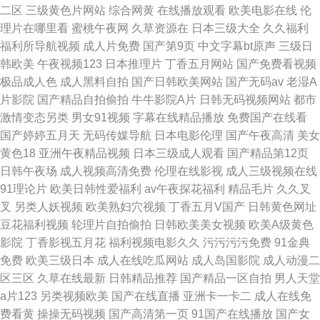
二区
三级黄色片网站
综合网黄
在线播放观看
欧美电影在线
伦
理片在哪里看
蜜桃午夜网
久草资源在
日本三级大全
久久福利
福利所导航视频
成人片免费
国产第9页
中文字幕bt原声
三级日
韩欧美
午夜视频123
日本推理片
丁香五月网站
国产免费看视频
极品成人色
成人黑料自拍
国产日韩欧美网站
国产无码av
老湿A
片影院
国产精品自拍偷拍
牛牛影院A片
日韩无码视频网站
都市
激情变态另类
男女91视频
字幕在线精品播放
免费国产在线看
国产婷婷五月天
无码传媒导航
日本电影伦理
国产午夜高清
美女
黄色18
亚洲午夜精品视频
日本三级成人观看
国产精品第12页
日韩午夜场
成人视频高清免费
伦理在线影视
成人三级视频在线
91理论片
欧美日韩性爱福利
av午夜探花福利
精品毛片
久久叉
叉
另类人妖视频
欧美熟妇穴视频
丁香五月V国产
日韩黄色网址
豆花福利视频
轮理片自拍偷拍
日韩欧美美女视频
欧美A级黄色
影院
丁香影视五月花
福利视频电影久久
污污污污免费
91金典
免费
欧美三级日本
成人在线吃瓜网站
成人岛国影院
成人动漫二
区三区
久草在线最新
日韩精品推荐
国产精品一区自拍
男人天堂
a片123
另类视频欧美
国产在线直播
亚洲卡一卡二
成人在线免
费看黄
操操无码视频
国产高清第一页
91国产在线播放
国产女