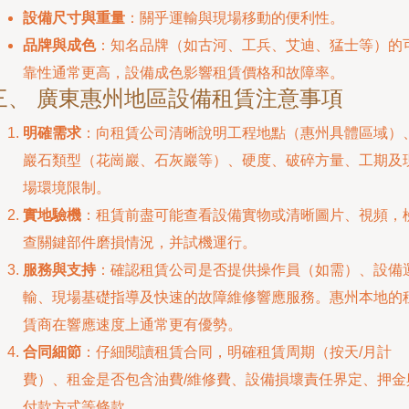
設備尺寸與重量
：關乎運輸與現場移動的便利性。
品牌與成色
：知名品牌（如古河、工兵、艾迪、猛士等）的
靠性通常更高，設備成色影響租賃價格和故障率。
三、 廣東惠州地區設備租賃注意事項
明確需求
：向租賃公司清晰說明工程地點（惠州具體區域）
巖石類型（花崗巖、石灰巖等）、硬度、破碎方量、工期及
場環境限制。
實地驗機
：租賃前盡可能查看設備實物或清晰圖片、視頻，
查關鍵部件磨損情況，并試機運行。
服務與支持
：確認租賃公司是否提供操作員（如需）、設備
輸、現場基礎指導及快速的故障維修響應服務。惠州本地的
賃商在響應速度上通常更有優勢。
合同細節
：仔細閱讀租賃合同，明確租賃周期（按天/月計
費）、租金是否包含油費/維修費、設備損壞責任界定、押金
付款方式等條款。