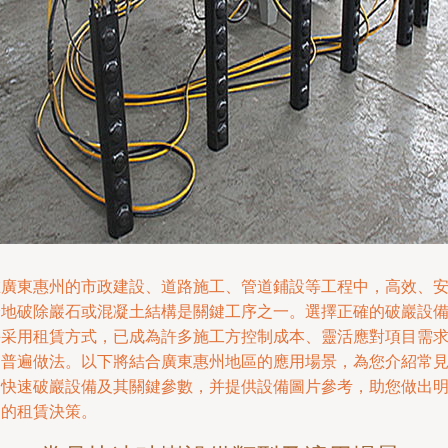
在廣東惠州的市政建設、道路施工、管道鋪設等工程中，高效、
全地破除巖石或混凝土結構是關鍵工序之一。選擇正確的破巖設
并采用租賃方式，已成為許多施工方控制成本、靈活應對項目需
的普遍做法。以下將結合廣東惠州地區的應用場景，為您介紹常
的快速破巖設備及其關鍵參數，并提供設備圖片參考，助您做出
智的租賃決策。