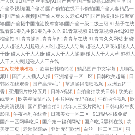
产人妖|91国产肉丝电影|91国产色情
国产偷窥熟妇高潮呻吟|国
产偷录视频|国产偷啪|国产偷拍在线不卡偷拍|国产偷人妻精品一
区|国产偷人视频|国产偷人爽久久老妇APP|国产偷摄推油按摩富
婆|国产偷摄中国推油按摩富婆|国产偷一级二级三级
91茄子在线
观看|91秦先生|91秦先生久久|91青草视频|91青草视频在线|91青
榴偷拍|91青青操|91青青草|91青青草在线|91青青久久网站
超碰
人人超碰人人|超碰人人吃|超碰人人导航|超碰人人豆花|超碰人人
干|超碰人人干人人|超碰人人干人人操|超碰人人干人人草|超碰人
人干人人摸|超碰人人干在线
主站蜘蛛池模板：
欧美日韩啪啪啪
|
精品国产中文字幕
|
尤物视
频H
|
国产人人插人人操
|
亚洲精品一区二区
|
日韩欧美超逼
|
日
韩区在线观看
|
国产高清毛片
|
草逼操得潮喷视频
|
亚洲五约丁
香
|
亚洲图片婷婷五月
|
日韩a视频
|
自拍偷拍欧美日韩
|
欧美在
线专区
|
欧美精品乱码久
|
毛片网站无码在线
|
午夜两性视频
|
欧
美高清视频
|
国产原创自拍0
|
成年人三级片网站
|
日韩电影午夜
影院
|
午夜福利在线看
|
日韩美女一区二区
|
91精品在线免费
|
国产一区网曝吃瓜
|
国产第一福利网站
|
国产吃瓜黑料在线
|
欧
美第三页
|
老湿影院av
|
亚洲无码欧洲
|
白丝一区二区三区
|
狠