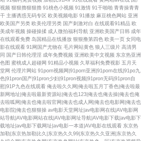
视频
狠狠擼狠狠擼
91桃色小视频
91激情
91干啪啪
青青操青青
干
主播诱惑无码专区
欧美视频电影
91播放
麻豆桃色网站
亚洲
欧美国产另类
欧美伦理另类
国产刺激对白
在线观看91精品
欧
美成年视频
操碰操揉
成人微拍福利导航
亚洲欧美国产日韩
成年
在线观看免费
岛国精品在线播放
狠狠撸第四色
欧美一页
女同电
影在线观看
91网国产尤物在
毛片网站黄色
狼人三级片
高清男
同
国产日韩伦理淫
成年免费视频
亚洲欧美中文视频
东京热亚洲
色图
蜜桃成人超碰网
91精品小视频
久草福利免费视影
五月天
堂网
伦理片网站
91porn视频网|91porn亚洲|91porn在线|91po九
色|91pron国产|91pron少妇|91pron视频|91pron无码|91pron自
慰|91P九色在线观看
俺去啦久久网|俺去啦五月丁香色|俺去啦最
新网地址|俺去啦最新资源站|俺去也123|俺去也俺去操|俺去也俺
去啦呱网|俺去也俺去啦官网|俺去也成人网|俺去也电影网|俺去也
电影院|俺去也狠狠操
av电影天堂网址|av电影网在线|AV电影网
站导航|AV电影网站在线|AV电影网址导航|AV电影下载|av电影下
载地址|av电影下载网址|av电影一本道|AV电影在线观看
东京热
加勒|东京热加勒比久|东京热久久99|东京热久久亚洲|东京热久