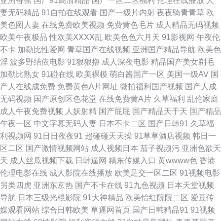
亚洲香蕉
国产91高清精品
国产一区二区福利
伦理在线播放
人
妻无码精品
91自拍在线观看
国产一级片内射
夜夜骑青青草
欧
人妻激情视频 大香焦狠操B 免费精品av网站 不卡另类 黑丝袜AV影院 精品一
美色图人妻
在线免费欧美视频
免费黄色毛片
成人精品无码视频
欧美午夜极品
性欧美ⅩⅩⅩⅩ乱
欧美色色六月天
91影视网
午夜伦
区二区三四五区 亚州av不卡 91内射视频 成人午夜无码福利视频 欧美午夜久
不卡
加勒比性爱网
青草国产在线视频
亚洲国产精品导航
欧美色
淫
波多野结依电影
91狠狠撸
成人深夜电影
精品国产美女剃毛
久 先锋影音丝袜制服AV 手机偷拍色图 91香蕉久久 欧美久久黄 91精品传媒
加勒比熟女
91碰在线
欧美裸模
萌白酱国产一区
美国一级AV
国
产人在线成免费
免费黄色A片网址
微拍福利国产视频
国产人成
婷婷超碰 91精品7 成人TV午夜福利 免费性爱 午夜剧场福利社 91桃色视频在
无码视频
国产原创区色花堂
在线免费黄A片
久草福利
乱伦家庭
成人午夜免费视频
人妖射精
国产屁屁
国产精品天干天
国产精品
线 国产妓女一一二区三区 日韩精品国伦在线播放 91成人天蚕 成人斗音视频
午夜一区
中文字幕无码人妻
日本不卡二区
国产日韩91
久草福
利视频网
91日日夜夜91
超碰碰天天操
91草草酒店视频
韩日一
久久伊人艹 亚洲激情文学视频 91视频在线资源网 国产白拍不卡c 欧美黑人
区二区
国产激情视频网站
成人视频日本
茄子视频污
亚洲色欲天
天
成人丝瓜视频下载
日韩逼网
精东传媒入口
黄wwww色
香港
视频 影音先锋在线波多 99久久高清国产 精品国产人妻在线 视频国产在线观
伦理电影在线
成人影院在线播放
欧美足交一区二区
91视频电影
另类四虎
亚洲东京热
国产不卡在线
91九色视频
日本天堂视频
看91 91视频免费刷 国产精品久久性爱 欧美亚洲另类在线 91Ncom黄 成人性
导航
日本三级光棍影院
91大神精品
欧美怡红院院二区
爱豆传
媒观看网站
综合日韩欧美
草逼网首页
国产日韩精品91
91视频
交免费在线观看 欧美东方色图 影音先锋av资源色图 91在线视频最新地址 黄