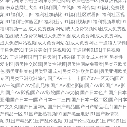
久综合网|东京热色网|东京热色网站|东京热色一区|东京热视频导
航|东京热网址大全
91福利国产在线|91福利合集|91福利免费视
频|91福利入口|91福利社加勒比|91福利社区试看|91福利社区视
频|91福利社体验区|91福利社污|91福利视频|91福利视频导航|91
福利视频一区
成人免费视频网站|成人免费视频网址|成人免费视
频在线|成人免费视屏|成人免费体验|成人免费网|成人免费网站|
成人免费网站视频|成人免费网站在|成人免费网址
干逼狼人视频|
干逼免费91|干逼片美女|干逼视频91|干逼视频9191|干逼视频
91N|干逼视频国产|干逼天堂|干超碰碰|干美女成人社区
另类性
爱专区|另类性交影院|另类性视频|另类性网站免费看|另类亚欧美
色|另类亚州春色|另类亚洲成人|另类亚洲欧美日韩|另类亚洲欧美
专区|另类亚洲欧洲综合
国产AV一卡二卡|国产av一区无码|国产
AV一线|国产AV淫乱兄妹|国产AV淫性影院|国产AV影|国产AV影
片|国产AV影视|国产AV影院|国产av尤物
国产日本色片|国产日本
亚洲|国产日本一|国产日本一二三四|国产日本一区二区|国产日本
中文久久|国产日逼网站|国产日产精品|国产日产精品毛片|国产日
产精品一区
91国产肥熟视频|91国产黑丝电影|91国产激情视
频|91国产精品|91国产乱伦视频|91国产伦理在线|91国产啪|91国