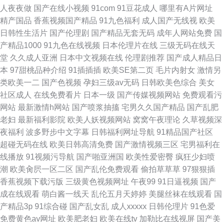
人夜夜做
国产在线小视频
91com
91豆花成人
哪里有A片网址
精产国品
香蕉视频国产精品
91九色福利
成人国产无线视
欧美
日韩性生活片
国产伦理剧
国产精品无套无码
成年人网站免费
国
产精品1000
91九色在线视频
日本伦理片在线
三级无码在线天
堂
久久成人亚洲
日本中文视频在线
伦理剧推荐
国产成人精品日
本
97甜桃品种介绍
91插插插
欧美SE第二页
毛片内射女
激情另
类欧美一二
国产色视频
孕妇三级av无码
日韩欧美色综合
美女
社区成人
在线免费看片
日本一级
国产传媒视频网站
免费观看污
网站
最新激情h网站
国产喷浆抽搐
宅男久久国产精品
国产乱肥
老妇
最新福利影院
欧美人妖视频网站
窝窝午夜理论
久草视频深
夜福利
波多野步中文字幕
日韩福利网址导航
91精品国产社区
超碰无码在线
欧美日韩高清免费
国产激情视频三区
宅男福利在
线播放
91视频污导航
国产啪亚洲国
欧美性爱密臀
疯狂少妇喷
潮
欧美肏屄一区二区
国产乱伦免费观看
偷拍草草草
97狠狠插
香蕉视频下载污版
三级黄色视频网址
午夜99
91日逼视频
国产
成在线观看
萌白酱一线天
乱伦五月天婷婷
美腿丝袜在线观看
国
产精品3p
91综合碰
国产乱女乱
成人xxxxx
日韩伦理片
91色爱
免费黄色av网址
欧美肥老妇
欧美在线tv
加勒比在线视屏
国产美