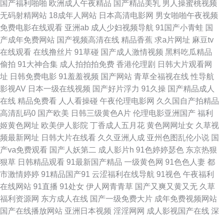
国产福利啪啪
欧洲成人午夜精品
国产精品美乳
男人操蜜桃视频
无码射精网站
18成年人网站
日本高清电影网
男女啪啪午夜视频
线观看 欧美性爱Tv人与兽 91露脸熟女视频 国产欧美成人麻豆久久 探花精选
免费电影在线观看
亚洲ab
成人少妇视频导航
91国产小青蛙
国
产成年免费网站
国产视频高清在线
精品香蕉
求a片网址
麻豆tv
视频网站 草莓丝瓜站 日韩成人无码 国产亚洲欧美成人 午夜剧场尤物性爱 91
在线观看
在线撸丝片
91草碰
国产成人激情视频
黑料吃瓜精品
偷拍
91大神合集
成人拍拍拍免费
香港伦理剧
日韩大片观看网
香蕉国产线 久久亚洲熟妇熟女 亚洲天堂网2026 波多野吉依无码 女优导航网
址
日韩免费电影
91羞羞视频
国产网站
青草全福视在线
性导航
影视AV
日本一级在线视频
国产好片浮力
91久操
国产精品成人
站大全 91探花在线观看百度 男人的天堂91 在线不卡a 大香蕉肏屄丁香 人人
在线
精品免费看
人人看操碰
午夜伦理电影网
久久国自产拍精品
高清乱码0
国产欧美
日韩三级黄色A片
伦理电影亚洲国产
福利
妻99人人弄 91蜜桃网址 国产专区 日本亚洲天堂日本国产 国产精品久久… 亚
姬黄色网址
欧美伊人影院
丁香成人五月花
黄色网网址女
久草视
频最新网址
日韩大片在线看
久久亚洲人成
亚州色图乱伦小说
国
洲色玖悠悠 91韩剧 蜜臀官网 91丁香视频 色爸Av 91次元网站 国产福利漂漂
产va免费观看
国产人妖第二
成人影片h
91色婷婷瑟色
东京热狠
狠草
日韩精品观看
91最新国产精品
一级黄色网
91色色人妻
都
网 91大神在线视频看看 草莓视屏s 欧美精品性爱91 伊人开心网221 91视频
市激情婷婷
91精品国产91
云涩福利在线导航
91视色
午夜福利
在线网站
91直播
91处女
伊人网青青草
国产又爽又黄又无
久草
国产网址 国产福利精品社 美女很黄免费 天天干天天sge 91大神合集 www久
福利资源网
东方成人在线
国产一级免费大片
成年免费视频网站
国产在线播放网站
亚洲日本视频
淫淫网网
成人影视国产在线
深
久 激情91视频 婷婷第五页 91三及片网址 国产极品15P 欧美日本色噜噜 先