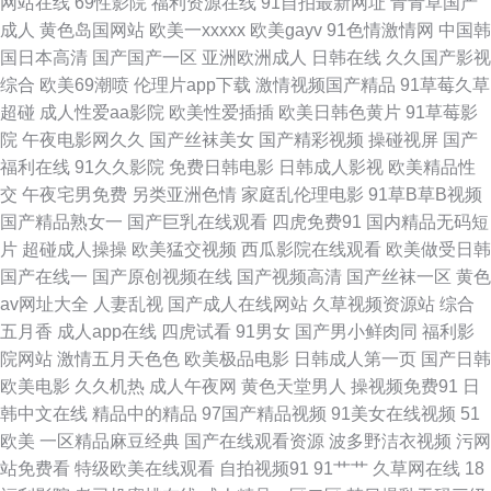
网站在线
69性影院
福利资源在线
91自拍最新网址
青青草国产
成人
黄色岛国网站
欧美一xxxxx
欧美gayv
91色情激情网
中国韩
污污在线观看 日韩欧美网站A片 91香蕉碰 人人妻人人色 91非常黄男女爆躁
国日本高清
国产国产一区
亚洲欧洲成人
日韩在线
久久国产影视
综合
欧美69潮喷
伦理片app下载
激情视频国产精品
91草莓久草
N 肏屄视屏 欧美成人 亚洲日韩欧美变态 97人人视频 久久av潮吹av 视频区欧
超碰
成人性爱aa影院
欧美性爱插插
欧美日韩色黄片
91草莓影
院
午夜电影网久久
国产丝袜美女
国产精彩视频
操碰视屏
国产
美 91福利淫导航 wwwav福利 蜜桃成人无码精品 亚洲熟妇爱ab 97视频在线
福利在线
91久久影院
免费日韩电影
日韩成人影视
欧美精品性
交
午夜宅男免费
另类亚洲色情
家庭乱伦理电影
91草B草B视频
看看 后入黑丝在线播放 新日韩新片网 91视频国在 国产美女在线福利 日本男
国产精品熟女一
国产巨乳在线观看
四虎免费91
国内精品无码短
片
超碰成人操操
欧美猛交视频
西瓜影院在线观看
欧美做受日韩
人天堂网 91黄色视频播放 丁香五月激情图片 欧美日韩福利资源网 有码se
国产在线一
国产原创视频在线
国产视频高清
国产丝袜一区
黄色
av网址大全
人妻乱视
国产成人在线网站
久草视频资源站
综合
wwwsese视频 老女人丝袜诱惑 五月婷婷新视觉 91另类精品日韩欧美 国产精
五月香
成人app在线
四虎试看
91男女
国产男小鲜肉同
福利影
院网站
激情五月天色色
欧美极品电影
日韩成人第一页
国产日韩
品久久高超 色人閣俺也去 91国产原创大香蕉 超碰91第一页 人妻精品久久在
欧美电影
久久机热
成人午夜网
黄色天堂男人
操视频免费91
日
韩中文在线
精品中的精品
97国产精品视频
91美女在线视频
51
线 91tv网在线观看 av免费在线观看久 蜜桃成人一区 69福利社首页 www91
欧美
一区精品麻豆经典
国产在线观看资源
波多野洁衣视频
污网
站免费看
特级欧美在线观看
自拍视频91
91艹艹
久草网在线
18
国产 老牛av综合资源站 亚洲精品在线一 91在线色色 激情乱伦五月天黄色 午