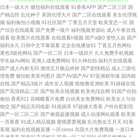
日本一级大片
微拍福利在线观看
91香蕉APP
国产二区三区
国
爱豆传媒网站免费观看 白丝后入 亚洲狼友 91美女内射网站 草莓视屏s 久久a
产精品性
乱伦种子
美国伦理大片
国产二区在线观看
美女伦理视
频
福利偷拍小视频
91社区国产
丁香五月天堂
欧美变态一区
国
久久 色婷婷激情 91红桃福利 91在线视频资源 国产21页草草 超碰精品野泽
产综合在线观看
国产免费一级片
福利视频资源站
成人午夜在线
观看
欧美图片在线观看
在线观看h视频
国产a级0
变性人妖
国产
手机在线 avapp91看片 婷婷精品久久 91久久香蕉国产 国产91综合福利 91
福利永久
日韩中文字幕观看
足交在线播放91
丁香五月色网站
黄色3级抢网站
国产一区二区
日本一级婬片
久久免费手机视频
黑丝在线导航 亚洲色图影音先锋 日韩欧美国产成人 婷婷五月激情澎湃 欧美
学生妹Av网站
亚洲人成免费网站
91大神自拍
福利片在线观看
国产成人内射无码
激情五月极品婷婷
国产剧情精品
成人三级伦
成久久永久 韩美一级黄色 性欧美99 91视频免费试看 国内a∨ 日本黑人2人的
理免费
偷怕欧美亚州图片
国产AV国产AV
97亚洲精华液
国内精
自线
国产精品3级片
成年女人视频
狠狠撸亚洲欧美
91操碰在线
天堂 91大神唐伯虎520 AV影音先锋电影网 欧美成人一区 五月亭激情伊人 91
国产高清精品二区
国产欧美在线视频
欧美色综合网
91国产自拍
偷拍
香蕉911
花蝴蝶看片免费
白丝美女免费网站
欧美女人与动
人人操 成人在线观看91 青青草在线狠狠干 91被爽巨乳黄美国 99热99这里
物交
国产精品无码电影
91插插库
97超碰大香蕉
户外自慰影院
国产一区二区二区
国产偷窥盗摄视频
成人动漫网站观看
欧美第
有精品 久久93 色婷婷久久综 狠狠操网址 wwwcom色色 九色骚屄91 日韩无
一页夜夜
91成人精品视频
蜜桃爱爱视频
乱伦熟女五月天
91香
蕉视
福利在线视频直播
一区xxxxx
岛国大片免费视频
一道日本
码欧美高清 91黑人 92恋足园 精品亚洲日韩在线专区 午夜精品久久麻豆 91