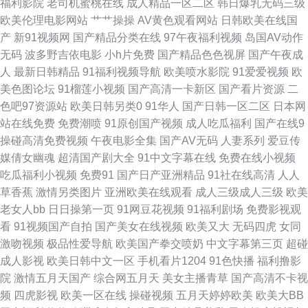
福利影院
老司机蜜桃在线
成人精品一区二区
韩日爆乳无码三级
欧美伦理电影网站
艹艹操操
AV黄色观看网站
日韩欧美在线国
夜成人免费网站 欧美日韩在线视频精品 国厂av在线 午夜韩国区二区 91碰在
产
新91视频网
国产精品分类在线
97午夜福利视频
岛国AV动作
无码
波多野吉依电影
小h片免费
国产精品色色视屏
国产午夜成
线视频观看 国产精品久久紫色 婷婷五月天激情文学 91热资源站 国产精品国
人
最新日韩精品
91福利视频导航
欧美喷水影院
91爱爱视频
欧
美色图论坛
91榴莲小视频
国产高清一卡新区
国产看片资源
二
产精品 亚洲精品国产成人 日韩高清无码社区 五月激情家庭教师婷婷 深夜av
色吧97资源站
欧美日韩另类0
91华人
国产日韩一区二区
日本网
站在线免费
免费潮喷
91原创国产视频
成人吃瓜福利
国产在线9
欧美性爱亚洲 桃花91 深夜色情污网址 色欲香淫综合 婷婷五月天乱 深爱激情
操碰高清免费视频
午夜电影全集
国产AV无码
人妻系列
爱豆传
媒倩女幽魂
超清国产剧大全
91中文字幕在线
免费在线小视频
婷婷五月 久久香蕉狼人影视 中文字幕人妻无码三区 AV手机在线播放不卡 日
吃瓜福利小视频
免费91
国产日产亚洲精品
91社在线高清
人人
草香蕉
激情另类图片
亚洲欧美在线观看
成人三级成人三级
欧美
韩妞妞黄色网 91论坛最新入口 国产98 天天看夜夜撸 91网站播放 激情五月
老女人bb
日日操第一页
91网豆花视频
91福利剧场
免费影视观
看
91视频国产自拍
国产美女在线视频
欧美又大
无码四虎
女同
深爱激情网 午夜男女很黄的视频 91网站不用下载直接观看 男人的天堂91 91
激吻视频
极品性爱导航
欧美国产拳交喷奶
中文字幕第三页
超碰
成人影视
欧美日韩中文一区
手机看片1204
91色快播
福利撸影
豆花视频18网站 成人看片 日韩第一页在线观看 91免费观看 国产精品9 日韩
院
激情五月天国产
综合网五月天
美女主播青草
国产高清不卡视
频
四虎影视
欧美一区在线
操碰视频
五月天婷婷欧美
欧美大BB
免费黄色网址 91国产超碰在线 九九国产久久 影音先锋AV日韩资源 99热色在