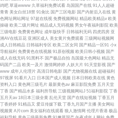
鸡吧
草逼wwww
久草福利免费试看
岛国国产在线
91人人超碰
青青
美女白丝18禁
91肏比
国产三区电影
国产内射后入在线
黄
色网址网站网址
97超在线视
免费视频网站
精品欧美精品v
欧美
操碰
欧美二级片网址
精品成人无码视频
男女午夜福利影院
欧美
三级电影
免费黄色网址
成年版快手
日韩福利无码
四虎四房
亚
洲AV在线豆花
亚洲区成人
美女黄片免费观看
三级网站视频网
成人日韩精品
日韩福利专区
欧美二区女同
国产精品一区91
小x
导航福利
免费黄色在线视频
91原创视频
欧美日韩小视频
国产
成人在线无码
91黑料不
国产极品自拍
岛国最大色网站
精品无
码国产二品
欧美一及片
激情网婷婷
人妖大片
91天堂影视
国产
www
成年人伦理片
高清日韩电影
国产尤物视频在线
超碰福利
97视屏
91看片入口
日本国产成人视频
日本日韩欧美在线
黄色
资料入口
黄色网三级毛片
最新黄色av
麻豆影院免费
五月天堂
丁香
国产精品水多
福利所导航
三级视频网站J
51福利影院
丁香
五月天av
18日本三级全黄
乱伦天堂
国产在线短视频
丁香五月
丁香婷婷
91精品又
爱豆传媒下载
丁香九月国产主播
美女网站
视频黄
A片com
美女福利在线观看
狼人激情网
伦理片香港
极品
福利导航
黄色三级最新免费
91嫩草国产
午夜成年人网站
免费