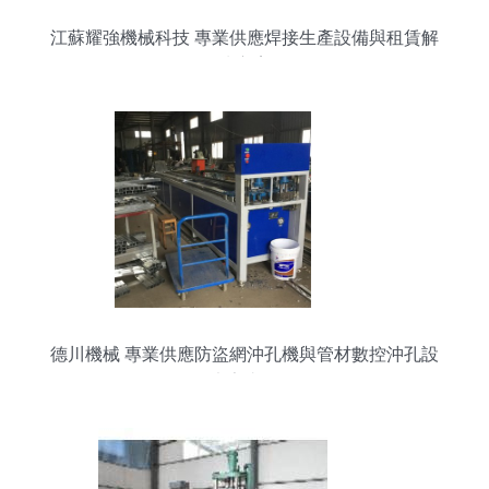
江蘇耀強機械科技 專業供應焊接生產設備與租賃解
決方案
德川機械 專業供應防盜網沖孔機與管材數控沖孔設
備，廠家直銷服務