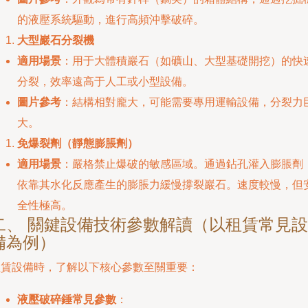
的液壓系統驅動，進行高頻沖擊破碎。
大型巖石分裂機
適用場景
：用于大體積巖石（如礦山、大型基礎開挖）的快
分裂，效率遠高于人工或小型設備。
圖片參考
：結構相對龐大，可能需要專用運輸設備，分裂力
大。
免爆裂劑（靜態膨脹劑）
適用場景
：嚴格禁止爆破的敏感區域。通過鉆孔灌入膨脹劑
依靠其水化反應產生的膨脹力緩慢撐裂巖石。速度較慢，但
全性極高。
二、 關鍵設備技術參數解讀（以租賃常見設
備為例）
租賃設備時，了解以下核心參數至關重要：
液壓破碎錘常見參數
：