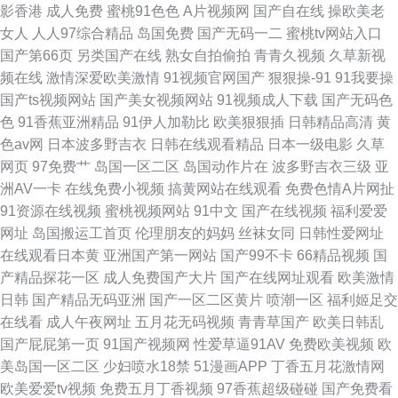
影香港
成人免费
蜜桃91色色
A片视频网
国产自在线
操欧美老
女人
人人97综合精品
岛国免费
国产无码一二
蜜桃tv网站入口
国产第66页
另类国产在线
熟女自拍偷拍
青青久视频
久草新视
频在线
激情深爱欧美激情
91视频官网国产
狠狠操-91
91我要操
国产ts视频网站
国产美女视频网站
91视频成人下载
国产无码色
色
91香蕉亚洲精品
91伊人加勒比
欧美狠狠插
日韩精品高清
黄
色av网
日本波多野吉衣
日韩在线观看精品
日本一级电影
久草
网页
97免费艹
岛国一区二区
岛国动作片在
波多野吉衣三级
亚
洲AV一卡
在线免费小视频
搞黄网站在线观看
免费色情A片网扯
91资源在线视频
蜜桃视频网站
91中文
国产在线视频
福利爱爱
网址
岛国搬运工首页
伦理朋友的妈妈
丝袜女同
日韩性爱网址
在线观看日本黄
亚洲国产第一网站
国产99不卡
66精品视频
国
产精品探花一区
成人免费国产大片
国产在线网址观看
欧美激情
日韩
国产精品无码亚洲
国产一区二区黄片
喷潮一区
福利姬足交
在线看
成人午夜网址
五月花无码视频
青青草国产
欧美日韩乱
国产屁屁第一页
91国产视频网
性爱草逼91AV
免费欧美视频
欧
美岛国一区二区
少妇喷水18禁
51漫画APP
丁香五月花激情网
欧美爱爱tv视频
免费五月丁香视频
97香蕉超级碰碰
国产免费看