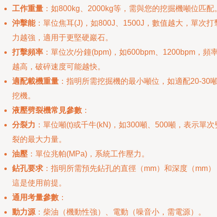
工作重量
：如800kg、2000kg等，需與您的挖掘機噸位匹配
沖擊能
：單位焦耳(J)，如800J、1500J，數值越大，單次打
力越強，適用于更堅硬巖石。
打擊頻率
：單位次/分鐘(bpm)，如600bpm、1200bpm，頻
越高，破碎速度可能越快。
適配載機重量
：指明所需挖掘機的最小噸位，如適配20-30
挖機。
液壓劈裂機常見參數
：
分裂力
：單位噸(t)或千牛(kN)，如300噸、500噸，表示單次
裂的最大力量。
油壓
：單位兆帕(MPa)，系統工作壓力。
鉆孔要求
：指明所需預先鉆孔的直徑（mm）和深度（mm）
這是使用前提。
通用考量參數
：
動力源
：柴油（機動性強）、電動（噪音小，需電源）。