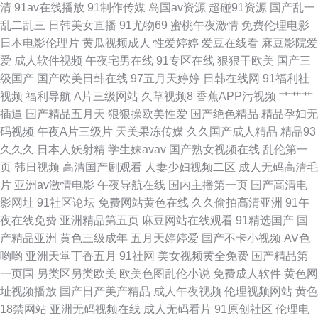
清
91av在线播放
91制作传媒
岛国av资源
超碰91资源
国产乱一
乱二乱三
日韩美女直播
91尤物69
蜜桃午夜激情
免费伦理电影
在线 91超碰在线最新 AV日韩理论在线观看 九一橡胶香蕉制品厂 1024伦理
日本电影伦理片
黄瓜视频成人
性爱婷婷
爱豆在线看
麻豆影院爱
爱
成人软件视频
午夜宅男在线
91专区在线
狠狠干欧美
国产三
影院 超碰成人网站 欧美韩美a一区精品 91福利老司机 操人妖屁眼 日韩熟女
级国产
国产欧美日韩在线
97五月天婷婷
日韩在线网
91福利社
视频
福利导航
A片三级网站
久草视频8
香蕉APP污视频
艹艹艹
合集久久 91传媒拍的视频免费观看 www超碰蜜桃 伊人色爱影院 肏屄四虎
插逼
国产精品五月天
狠狠操欧美性爱
国产绝色精品
精品孕妇无
码视频
午夜A片三级片
天美果冻传媒
久久国产成人精品
精品93
美女总站 午夜天堂精品久 91色女啪啪 国产成人精品一 日韩东京热99 91白
久久久
日本人妖射精
学生妹avav
国产熟女视频在线
乱伦第一
页
韩日视频
高清国产剧观看
人妻少妇视频二区
成人无码高清毛
嫩视频精品 av网站在线看不卡 九一色对白 99人与兽 影音先锋Av综合资源
片
亚洲av激情电影
午夜导航在线
国内主播第一页
国产高清电
影网址
91社区论坛
免费网站黄色在线
久久偷拍高清亚洲
91午
91极品福利姬 超碰91地址 久1免费视频 久久密欧洲 亚洲永久精品国产 岛国
夜在线免费
亚洲精品第五页
麻豆网站在线观看
91精选国产
国
产精品亚洲
黄色三级成年
五月天婷婷爱
国产不卡小视频
AV色
高清区一区二在线 黄色小视频fft 91she在线 俺去也俺去射 老司机免费福利院
哟哟
亚洲天堂丁香五月
91社网
美女视频黄全免费
国产精品第
一页国
另类区另类欧美
欧美色图乱伦小说
免费成人软件
黄色网
18 91愛愛 欧韩avav 久草福利资源网 91永久网站 91超碰在线网站 日韩精品
址视频播放
国产日产美产精品
成人午夜视频
伦理视频网站
黄色
18禁网站
亚洲无码视频在线
成人无码看片
91原创社区
伦理电
黄色 国产精品福利探花 日韩第3页 91大神精选 国内情侣视频在线91