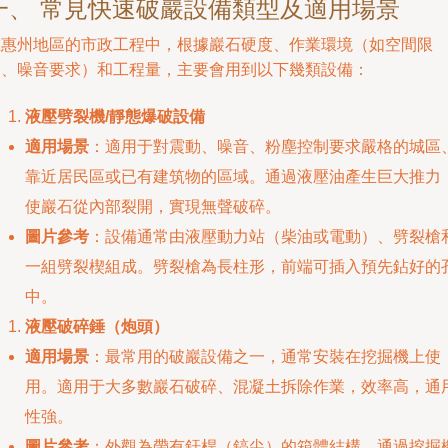
一、 常見快速破巖設備類型及適用場景
在惠州地區的市政工程中，根據巖石硬度、作業環境（如空間限
制、噪音要求）和工程量，主要會用到以下幾類設備：
液壓劈裂機/靜態爆破設備
適用場景
：適用于對震動、噪音、粉塵控制要求嚴格的城區
靠近居民區或已有建筑物的區域。通過液壓油產生巨大推力
使巖石從內部裂開，實現無聲破碎。
圖片參考
：設備通常由液壓動力站（柴油或電動）、劈裂槍
一組劈裂楔組成。劈裂槍為長柱形，前端可插入預先鉆好的
中。
液壓破碎錘（炮頭）
適用場景
：最常用的破巖設備之一，通常安裝在挖掘機上使
用。適用于大多數巖石破碎、混凝土拆除作業，效率高，通
性強。
圖片參考
：外觀為帶有釬桿（鎬尖）的箱體結構，通過挖掘