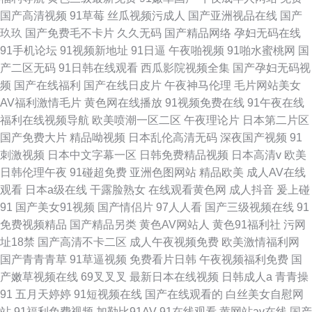
国产高清视频
91草莓
丝瓜视频污成人
国产亚洲视品在线
国产
玖玖
国产免费毛不卡片
久久无码
国产精品网络
孕妇无码在线
91手机论坛
91视频新地址
91日逼
午夜啪视频
91啪水蜜桃网
国
产二区无码
91日韩在线观看
西瓜影院视频全集
国产孕妇无码视
频
国产在线福利
国产在线日皮片
午夜神马伦理
毛片网站美女
AV福利激情毛片
黄色网在线播放
91视频免费在线
91午夜在线
福利在线视频导航
欧美喷潮一区二区
午夜理论片
日本第二片区
国产免费大片
精品呦视频
日本乱伦高清无码
深夜国产视频
91
刺激视频
日本中文字幕一区
日韩免费精品视频
日本高清v
欧美
日韩伦理午夜
91碰超免费
亚洲色图网站
精品欧美
成人AV在线
观看
日本a级在线
干露脸熟女
在线观看黄色网
成人抖音
爰上碰
91
国产美女91视频
国产情侣片
97人人看
国产三级视频在线
91
免费视频精品
国产精品另类
黄色AV网站人
黄色91福利社
污网
址18禁
国产高清不卡二区
成人午夜视频免费
欧美激情福利网
国产青青青草
91草逼视频
免费看片日韩
午夜视频福利免费
国
产嫩草视频在线
69叉叉叉
最新日本在线视频
日韩成人a
青青操
91
五月天婷婷
91短视频在线
国产在线观看的
白丝美女自慰网
站
91福利免费视频
加勒比91AV
91在线观看
黄网站av在线
国产