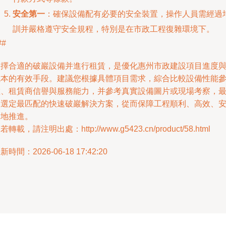
安全第一
：確保設備配有必要的安全裝置，操作人員需經過
訓并嚴格遵守安全規程，特別是在市政工程復雜環境下。
##
選擇合適的破巖設備并進行租賃，是優化惠州市政建設項目進度
成本的有效手段。建議您根據具體項目需求，綜合比較設備性能
數、租賃商信譽與服務能力，并參考真實設備圖片或現場考察，
終選定最匹配的快速破巖解決方案，從而保障工程順利、高效、
全地推進。
若轉載，請注明出處：http://www.g5423.cn/product/58.html
新時間：2026-06-18 17:42:20