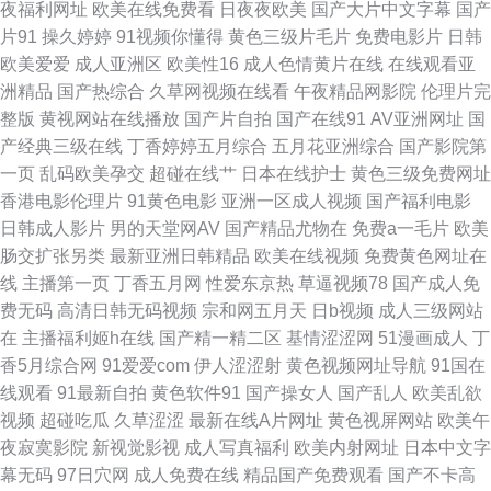
夜福利网址
欧美在线免费看
日夜夜欧美
国产大片中文字幕
国产
片91
操久婷婷
91视频你懂得
黄色三级片毛片
免费电影片
日韩
锋影音色色 91激情视频在线观看 阿V福利视频网 精东福利电影 日美韩无码
欧美爱爱
成人亚洲区
欧美性16
成人色情黄片在线
在线观看亚
洲精品
国产热综合
久草网视频在线看
午夜精品网影院
伦理片完
av 91欧美性片 国产精品中文网 日韩刺激福利网址 在线看国产五六区 91资
整版
黄视网站在线播放
国产片自拍
国产在线91
AV亚洲网址
国
产经典三级在线
丁香婷婷五月综合
五月花亚洲综合
国产影院第
源 国产欧美日韩成人 日韩另类三区 91色色视频 国产精品二 色宅午夜 91网
一页
乱码欧美孕交
超碰在线艹
日本在线护士
黄色三级免费网址
香港电影伦理片
91黄色电影
亚洲一区成人视频
国产福利电影
黄入口 国产黑丝后入 日韩视频久久 91pron福利 99偷拍网 黄色片免费在线
日韩成人影片
男的天堂网AV
国产精品尤物在
免费a一毛片
欧美
肠交扩张另类
最新亚洲日韩精品
欧美在线视频
免费黄色网址在
观看 五月先锋影视 91黄色视频偷拍 国产熟女一区 五月天bb激情网 91视频
线
主播第一页
丁香五月网
性爱东京热
草逼视频78
国产成人免
费无码
高清日韩无码视频
宗和网五月天
日b视频
成人三级网站
最新 国产91网红在线观看 欧美成人性韩日 性爱福利视频网站 91麻豆一二三
在
主播福利姬h在线
国产精一精二区
基情涩涩网
51漫画成人
丁
香5月综合网
91爱爱com
伊人涩涩射
黄色视频网址导航
91国在
四在线 大香蕉东京热一本道 日韩另类无码AV 91高清系列 成人影音先锋免费
线观看
91最新自拍
黄色软件91
国产操女人
国产乱人
欧美乱欲
视频
超碰吃瓜
久草涩涩
最新在线A片网址
黄色视屏网站
欧美午
视频 欧美色图在线视频91 91资源站在线观看 日韩专区无码高清 91大神唐伯
夜寂寞影院
新视觉影视
成人写真福利
欧美内射网址
日本中文字
幕无码
97日穴网
成人免费在线
精品国产免费观看
国产不卡高
虎520 国产精品拍 五月花社区午夜 91视频网新网站 韩美一级黄色 日韩网址